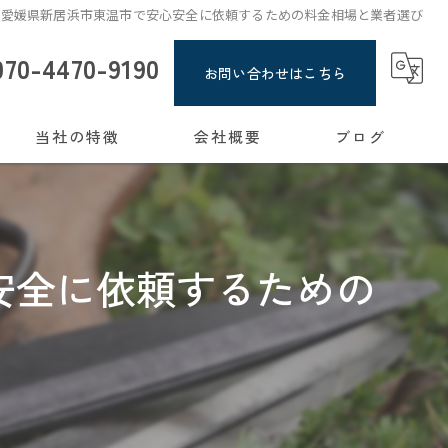
と愛媛県新居浜市東温市で安心安全に依頼するための料金相場と業者選び
070-4470-9190
お問い合わせはこちら
当社の特徴
会社概要
ブログ
新居浜市｜蜂駆除 危険な蜂、よろずやCatPawsが迅速対応！
コラム
草刈り
安全に依頼するための
剪定
片付け
掃除