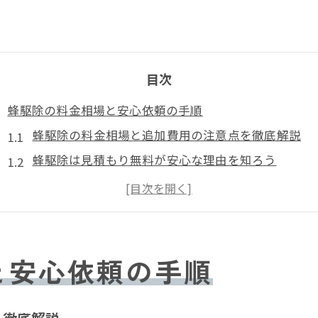
目次
蜂駆除の料金相場と安心依頼の手順
蜂駆除の料金相場と追加費用の注意点を徹底解説
蜂駆除は見積もり無料が安心な理由を知ろう
新居浜市 蜂駆除の一般的な費用と依頼手順
蜂駆除の費用が変動する条件と目安の考え方
蜂駆除を依頼する前に知るべき補助制度の有無
安全な蜂駆除を実現する業者選びの極意
と安心依頼の手順
蜂駆除で信頼できる業者の選び方と比較ポイント
愛媛県 ペストコントロール協会加盟業者の安心感と