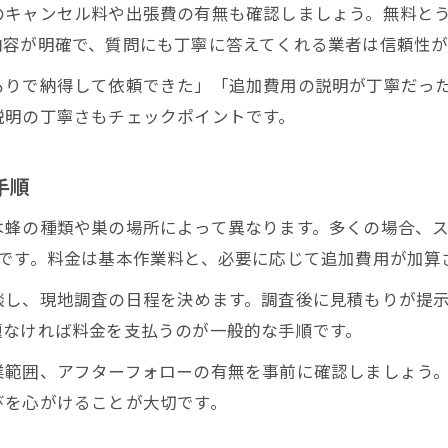
のキャンセル料や出張費の有無も確認しましょう。無料と
民間蜂駆除ではサービス範囲とサポート体制に注目
内容が明確で、質問にも丁寧に答えてくれる業者は信頼性が
蜂駆除は対応エリアや対象蜂種にも違いがある
もりで納得して依頼できた」「追加費用の説明が丁寧だっ
蜂駆除依頼で注意すべき追加費用の落とし穴
説明の丁寧さもチェックポイントです。
蜂駆除費用で見落としやすい追加料金項目を解説
高所や屋根裏の蜂駆除で想定外費用が発生する理由
手順
蜂駆除は状況説明が費用トラブル防止のポイント
蜂の種類や巣の場所によって異なります。多くの場合、ス
戻りバチ対策や薬剤追加で蜂駆除費用が増える事例
安です。料金は基本作業料と、必要に応じて追加費用が加算
蜂駆除依頼時は作業範囲や内容を明確に確認しよう
談し、現地調査の日程を決めます。調査後に見積もりが提
迷わない蜂駆除と費用の見極め方まとめ
題なければ料金を支払うのが一般的な手順です。
蜂駆除依頼で後悔しないための費用比較ポイント
業範囲、アフターフォローの有無を事前に確認しましょう
蜂駆除は口コミや実績を活用して業者を選択しよう
びを心がけることが大切です。
蜂駆除依頼の流れと追加費用を総まとめで確認