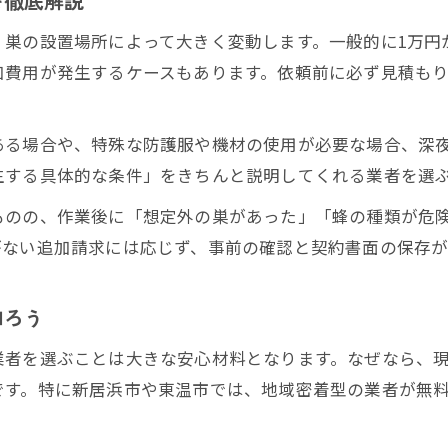
を徹底解説
蜂駆除実績や口コミで業者の対応力を見極める方法
巣の設置場所によって大きく変動します。一般的に1万円
蜂駆除で即日対応や受付時間も選択基準になる理由
加費用が発生するケースもあります。依頼前に必ず見積も
蜂駆除業者選びで重視したい再発防止と保証制度
新居浜市で急な蜂の巣に困ったときの対処法
ある場合や、特殊な防護服や機材の使用が必要な場合、深
新居浜市 蜂駆除の緊急時に頼れる相談窓口を紹介
生する具体的な条件」をきちんと説明してくれる業者を選
蜂駆除依頼前に自宅でできる安全対策と注意点
ものの、作業後に「想定外の巣があった」「蜂の種類が危
蜂駆除で危険を避けるための初動行動マニュアル
がない追加請求には応じず、事前の確認と契約書面の保存が
新居浜 市役所 ホームページでの対応範囲確認法
蜂駆除は早期相談がトラブル回避のカギになる理由
知ろう
自治体対応と民間蜂駆除の違いを徹底解説
業者を選ぶことは大きな安心材料となります。なぜなら、
蜂駆除は自治体と民間で何が違うのかを整理
です。特に新居浜市や東温市では、地域密着型の業者が無
新居浜 市役所 新着情報で最新対応を知ろう
蜂駆除依頼時に補助金や助成金の有無を確認する