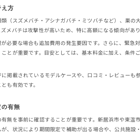
蜂駆除の見積もりや相談は複数業者で比較が安心
考え方
蜂駆除後の再発防止策とアフターケアの重要性
種類（スズメバチ・アシナガバチ・ミツバチなど）、巣の
スズメバチは攻撃性が高いため、特に高額になる傾向があ
服が必要な場合も追加費用の発生要因です。さらに、緊急
くことが重要です。目安としては、基本料金に加え、条件ご
ジに掲載されているモデルケースや、口コミ・レビューも
ことも有効です。
度の有無
の有無を事前に確認することが重要です。新居浜市や東温
んが、状況により期間限定で補助が出る場合や、公共施設