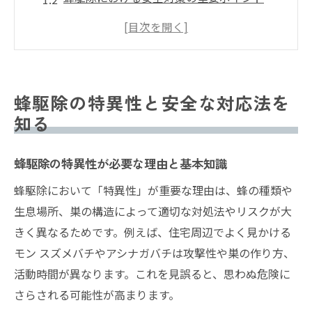
蜂駆除を始める前に押さえたい注意点
蜂駆除の現場で役立つリスク判断方法
蜂駆除で失敗しないための行動のコツ
スズメバチを見かけた時の危険度判断法
蜂駆除の特異性と安全な対応法を
蜂駆除ではスズメバチの行動観察が必須
知る
スズメバチが1匹で動く時の危険信号を解説
蜂駆除の特異性が必要な理由と基本知識
スズメバチ発見時の蜂駆除適切タイミング
夜間の蜂駆除が推奨される理由と注意点
蜂駆除において「特異性」が重要な理由は、蜂の種類や
蜂駆除時に気をつけるべき女王蜂の特徴
生息場所、巣の構造によって適切な対処法やリスクが大
きく異なるためです。例えば、住宅周辺でよく見かける
蜂駆除で押さえておきたい予防のコツ
モン スズメバチやアシナガバチは攻撃性や巣の作り方、
蜂駆除で重要な巣作り予防法の基本
活動時間が異なります。これを見誤ると、思わぬ危険に
蜂駆除のための家まわり点検と対策習慣
さらされる可能性が高まります。
蜂駆除対策で日常的にできる予防行動集