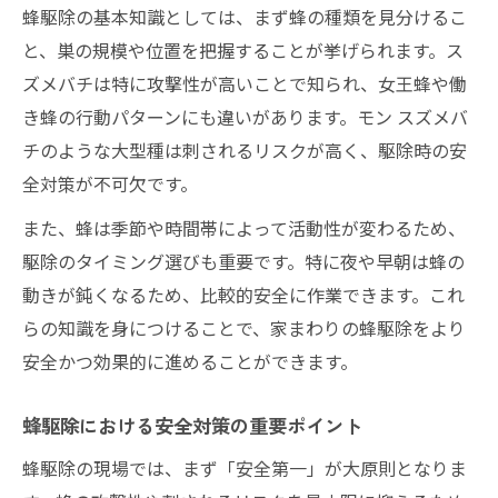
蜂駆除の基本知識としては、まず蜂の種類を見分けるこ
蜂駆除グッズの選び方と活用ポイント
と、巣の規模や位置を把握することが挙げられます。ス
蜂駆除を意識した隙間や換気口の管理法
ズメバチは特に攻撃性が高いことで知られ、女王蜂や働
オニヤンマグッズの効果と蜂対策の実際
き蜂の行動パターンにも違いがあります。モン スズメバ
蜂駆除におけるオニヤンマグッズの実効性
チのような大型種は刺されるリスクが高く、駆除時の安
蜂駆除とオニヤンマグッズの使い分け方
全対策が不可欠です。
蜂駆除目的でよく使われるグッズの体験談
また、蜂は季節や時間帯によって活動性が変わるため、
オニヤンマグッズ使用時の注意と限界点
駆除のタイミング選びも重要です。特に夜や早朝は蜂の
蜂駆除の現場で語られるグッズの効果比較
動きが鈍くなるため、比較的安全に作業できます。これ
らの知識を身につけることで、家まわりの蜂駆除をより
モンスズメバチなどの特徴や攻撃性を解説
安全かつ効果的に進めることができます。
蜂駆除で知っておきたいモンスズメバチの
特徴
蜂駆除における安全対策の重要ポイント
蜂駆除で警戒すべきモンスズメバチの攻撃
蜂駆除の現場では、まず「安全第一」が大原則となりま
性