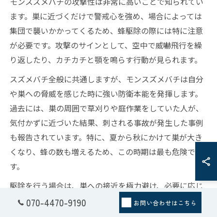
モンスズメバチの攻撃性は非常に高いことで知られてい
ます。巣に近づくだけで警戒心を強め、場合によっては
集団で襲いかかってくるため、蜂駆除の際には特に注意
が必要です。攻撃のサインとして、空中で威嚇飛行を繰
り返したり、カチカチと顎を鳴らす行動が見られます。
スズメバチ全般に共通しますが、モンスズメバチは自分
や巣への脅威を感じた時に強い防衛本能を発揮します。
過去には、巣の周囲で草刈りや庭作業をしていた人が、
気付かずに近づいた結果、刺される事故が発生した事例
も報告されています。特に、夏から秋にかけて巣が大き
くなり、蜂の数も増えるため、この時期は最も危険で
す。
駆除を行う場合は、巣への接近を極力避け、必要に応じ
て専門業者への依頼を検討しましょう。無理な自己判断
070-4470-9190
お問い合わせはこちら
は大きなリスクにつながります。