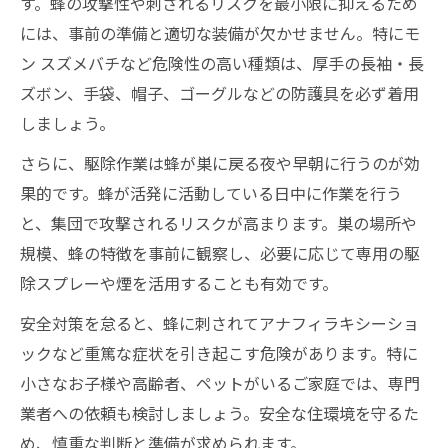
す。蜂の攻撃性や刺されるリスクを最小限に抑えるため
蜂駆除が難しいモンスズメバチの生息傾向
には、事前の準備と適切な装備が欠かせません。特にモ
蜂駆除時に見極めたいモンスズメバチの危
ン スズメバチなど危険性の高い種類は、厚手の長袖・長
険性
ズボン、手袋、帽子、ゴーグルなどの防護具を必ず着用
蜂駆除の際のモンスズメバチの刺すリスク
しましょう。
解説
さらに、駆除作業は蜂が巣に戻る夜や早朝に行うのが効
蜂駆除で家族とペットを守るための工夫
果的です。蜂が活発に活動している日中に作業を行う
蜂駆除時に家族とペットの安全を守る心得
と、集団で攻撃されるリスクが高まります。巣の場所や
蜂駆除グッズで安心を確保する工夫とは
規模、蜂の特徴を事前に観察し、必要に応じて専用の駆
蜂駆除で役立つ家の安全点検ポイント
除スプレーや煙を活用することも有効です。
蜂駆除後のペット管理と再侵入防止策
安全対策を怠ると、蜂に刺されてアナフィラキシーショ
蜂駆除経験者が語る安心のための工夫
ックなど重篤な症状を引き起こす危険があります。特に
小さなお子様や高齢者、ペットがいるご家庭では、専門
業者への依頼も検討しましょう。安全な住環境を守るた
め、慎重な判断と準備が求められます。