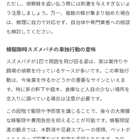
ただし、偵察蜂を追い払う際には刺激を与えすぎないよ
う注意しましょう。万一、複数の蜂が集まり始めた場合
は、無理に自力で対応せず、自治体や専門業者への相談
も検討してください。
蜂駆除時スズメバチの単独行動の意味
スズメバチが1匹で周囲を飛び回る姿は、実は巣作りや
餌場の偵察を行っているケースが多いです。この単独行
動は、今後巣を作るかどうかの重要なサインといえま
す。特に家の軒下や庭木、倉庫など人目の少ない場所を
念入りに調べている場合は注意が必要です。
この段階で駆除や予防策を講じることで、後々の大規模
な蜂駆除や費用負担を抑えることが可能です。蜂駆除促
進の観点では、木酢液や忌避スプレーの使用、ペットボ
トルトラップ設置なども有効な手段となります。ただ