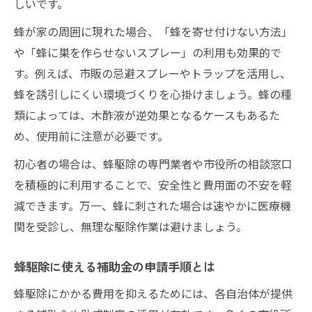
しいです。
蜂駆除時スズメバチの単独行動の意味
蜂が家の周囲に現れた場合、「蜂を寄せ付けない方法」
蜂駆除を安全に進める危険サインの確認
や「蜂に巣を作らせないスプレー」の利用も効果的で
蜂駆除のタイミング判断を失敗しない方法
す。例えば、市販の忌避スプレーやトラップを活用し、
市役所の制度を上手に使う蜂駆除の手順
蜂を誘引しにくい環境づくりを心掛けましょう。蜂の種
蜂駆除を市役所に相談する際の準備方法
類によっては、木酢液が逆効果となるケースもあるた
蜂駆除の申請手続きで確認すべき条件
め、使用前に注意が必要です。
蜂駆除における市役所支援の流れと活用法
初心者の場合は、蜂駆除の専門業者や市役所の相談窓口
蜂駆除費用を抑えるためのポイント整理
を積極的に利用することで、安全性と費用面の不安を軽
蜂駆除補助制度で注意すべき落とし穴とは
減できます。万一、蜂に刺された場合は速やかに医療機
関を受診し、無理な駆除作業は避けましょう。
蜂を寄せ付けない工夫と低コスト予防策
蜂駆除後に役立つ蜂を寄せ付けない方法
蜂駆除に使える補助金の申請手順とは
蜂駆除とスプレーを組み合わせた予防術
蜂駆除にかかる費用を抑えるためには、各自治体が提供
蜂駆除後の再発防止に効くDIY対策例