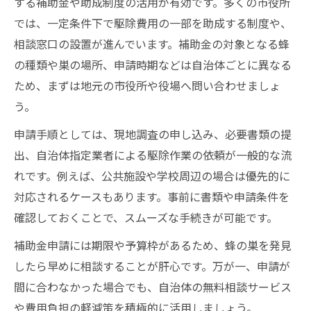
する補助金や助成制度の活用が有効です。多くの市役所
蜂駆除と低コスト予防策のバランスを考え
では、一定条件下で駆除費用の一部を助成する制度や、
る
相談窓口の設置が進んでいます。補助金の対象となる蜂
蜂駆除を促進する家庭での工夫ポイント
の種類や巣の場所、申請時期などは自治体ごとに異なる
木酢液や忌避スプレーの効果を徹底検証
ため、まずは地元の市役所や役場へ問い合わせましょ
蜂駆除で木酢液を使う際の注意点解説
う。
蜂駆除と忌避スプレーの効果比較結果
申請手順としては、現地調査の申し込み、必要書類の提
蜂駆除に木酢液やスプレーが効く理由
出、自治体指定業者による駆除作業の依頼が一般的な流
蜂駆除時の木酢液逆効果の事例に学ぶ
れです。例えば、公共施設や学校周辺の場合は優先的に
蜂駆除を促進する最適な使い分け術
対応されるケースもあります。事前に書類や申請条件を
確認しておくことで、スムーズな手続きが可能です。
補助金申請には期限や予算枠があるため、蜂の巣を発見
したら早めに相談することが肝心です。万が一、申請が
間に合わなかった場合でも、自治体の無料相談サービス
や費用負担の軽減策を積極的に活用しましょう。