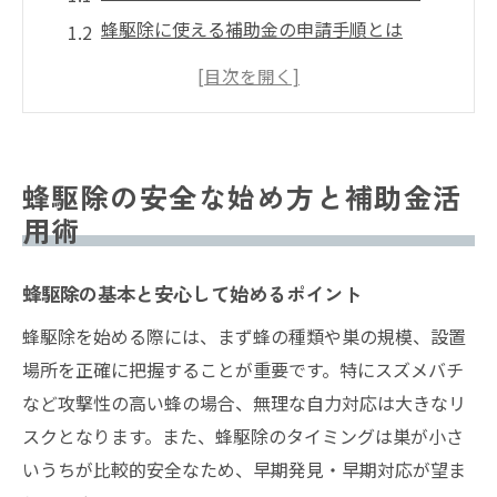
蜂駆除に使える補助金の申請手順とは
安全な蜂駆除を実現する初動の考え方
自己負担を減らす蜂駆除費用の工夫例
蜂駆除と市役所支援の連携方法を解説
身近な蜂対策に効くペットボトル法
蜂駆除の安全な始め方と補助金活
蜂駆除に役立つペットボトル法の作り方
用術
蜂駆除で効果を高める設置場所の工夫
蜂駆除の基本と安心して始めるポイント
蜂駆除用ペットボトルの安全な処理法
蜂駆除と市役所相談を併用するコツ
蜂駆除を始める際には、まず蜂の種類や巣の規模、設置
蜂駆除を促進する最適なタイミングとは
場所を正確に把握することが重要です。特にスズメバチ
など攻撃性の高い蜂の場合、無理な自力対応は大きなリ
スズメバチの動きで危険度を見極めるコツ
スクとなります。また、蜂駆除のタイミングは巣が小さ
蜂駆除前に知るスズメバチの行動特徴
いうちが比較的安全なため、早期発見・早期対応が望ま
蜂駆除の判断に役立つ偵察蜂の見分け方