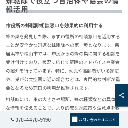
蜂駆除で役立つ自治体や協会の情
報活用
市役所の蜂駆除相談窓口を効果的に利用する
蜂の巣を発見した際、まず市役所の相談窓口を活用する
ことが安全かつ迅速な蜂駆除への第一歩となります。新
居浜市や松山市では、市民からの蜂の巣に関する相談を
受け付けており、状況に応じて駆除のアドバイスや業者
の紹介を行っています。特に、幼児や高齢者がいる家庭
や、巣が公共空間に近い場合などは、専門的な判断が重
要となるため窓口の利用が推奨されます。
相談時には、巣の大きさや場所、蜂の種類などの具体的
な情報を伝えることで、より的確な対応策や注意点を教
えてもらえます。市役所の担当者は、自治体の支援制度
070-4470-9190
お問い合わせはこちら
や補助金の有無についても案内してくれるため、費用面