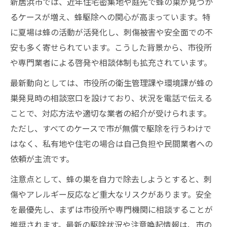
新居浜市では、近年住宅密集地や庭先で蜂の巣が見つか
愛媛県ペストコントロール協会の情報の使
るケースが増え、蜂駆除への関心が高まっています。特
い方
に夏場は蜂の活動が活発化し、刺傷被害や安全面での不
蜂の巣駆除で自治体支援を受けるポイント
安も多く寄せられています。こうした背景から、市役所
蜂駆除に役立つ協会・相談窓口の紹介
や専門業者による啓発や相談体制も拡充されています。
蜂駆除業者選定に自治体情報を活かす方法
最新動向としては、市役所の衛生管理課や環境課が蜂の
迅速で安心な蜂駆除依頼のための実践術
巣発見時の相談窓口を設けており、状況を電話で伝える
蜂駆除を迅速かつ安全に依頼する手順
ことで、対応方法や適切な業者の紹介が受けられます。
即日対応可能な蜂駆除業者の探し方
ただし、すべてのケースで市が無償で駆除を行うわけで
蜂駆除依頼前に準備すべきポイント
はなく、私有地や住宅の場合は自己負担や民間業者への
蜂駆除後の再発防止と業者アフターケア
依頼が主流です。
安心して任せられる蜂駆除依頼のコツ
注意点として、蜂の巣を自力で除去しようとすると、刺
傷やアレルギー反応など重大なリスクがあります。安全
を最優先し、まずは市役所や専門機関に相談することが
推奨されます。最新の駆除状況や注意喚起情報は、市の