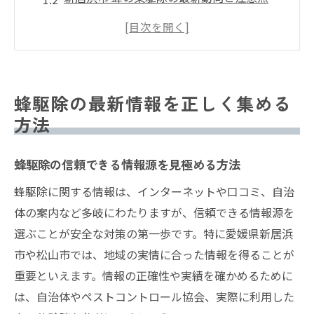
松山市役所の蜂駆除情報の活用ポイント
愛媛県ペストコントロール協会の相談活用
法
蜂駆除業者を比較する際の情報収集術
蜂駆除の最新情報を正しく集める
安全に依頼先を選ぶための蜂駆除知識
方法
蜂駆除依頼先選びで重視すべき安全対策
蜂駆除業者を比較するコツと信頼性の見極
蜂駆除の信頼できる情報源を見極める方法
め方
蜂駆除に関する情報は、インターネットや口コミ、自治
市役所や協会の情報を依頼先選定に活かす
体の案内など多岐にわたりますが、信頼できる情報源を
蜂駆除の無料・有料サービスの違いを知る
選ぶことが安全な対策の第一歩です。特に愛媛県新居浜
実績豊富な蜂駆除業者の選び方と相談方法
市や松山市では、地域の実情に合った情報を得ることが
重要といえます。情報の正確性や実績を確かめるために
新居浜市や松山市で蜂駆除が必要な時に
は、自治体やペストコントロール協会、実際に利用した
蜂駆除が必要な場面と判断のポイント