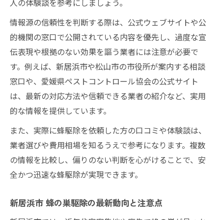
人の体験談を参考にしましょう。
新居浜市で蜂の巣発見時の対応手順
情報源の信頼性を判断する際は、公式ウェブサイトや公
松山市で蜂駆除を依頼する際の流れ
的機関の窓口で公開されている内容を優先し、過度な宣
蜂駆除依頼前に確認したい市役所の対応
伝表現や根拠のない効果を謳う業者には注意が必要で
蜂駆除の緊急性と業者への連絡方法
す。例えば、新居浜市や松山市の市役所が案内する相談
費用相場を比較した蜂駆除のポイント
窓口や、愛媛県ペストコントロール協会の公式サイト
蜂駆除の一般的な費用相場と内訳を解説
は、最新の対応方法や信頼できる業者の紹介など、実用
蜂駆除業者の料金比較と見積もりのコツ
的な情報を提供しています。
無料と有料の蜂駆除サービスの違いとは
また、実際に蜂駆除を依頼した方の口コミや体験談は、
市役所による蜂駆除の費用対応の実情
業者選びや費用相場を知るうえで参考になります。複数
費用を抑える蜂駆除依頼のポイント
の情報を比較し、偏りのない判断を心がけることで、安
全かつ迅速な蜂駆除が実現できます。
蜂駆除で役立つ自治体や協会の情報活用
市役所の蜂駆除相談窓口を効果的に利用す
新居浜市 蜂の巣駆除の最新動向と注意点
る