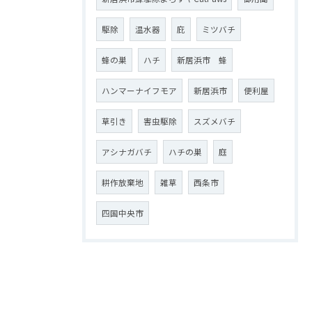
駆除
温水器
庇
ミツバチ
蜂の巣
ハチ
新居浜市 蜂
ハンマーナイフモア
新居浜市
便利屋
草引き
害虫駆除
スズメバチ
アシナガバチ
ハチの巣
庭
耕作放棄地
雑草
西条市
四国中央市