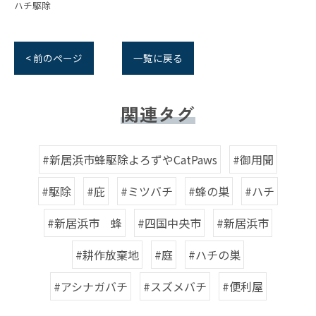
ハチ駆除
< 前のページ
一覧に戻る
関連タグ
#新居浜市蜂駆除よろずやCatPaws
#御用聞
#駆除
#庇
#ミツバチ
#蜂の巣
#ハチ
#新居浜市 蜂
#四国中央市
#新居浜市
#耕作放棄地
#庭
#ハチの巣
#アシナガバチ
#スズメバチ
#便利屋