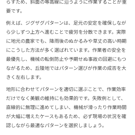
らすため、斜面の等高線に沿うように作業することが重
草刈りパターンを使い分けて作業効率UP
要です。
草刈りで複雑地形に強くなるコツ解説
例えば、ジグザグパターンは、足元の安定を確保しなが
草刈りの組み合わせ技で負担を軽減する
ら少しずつ上方へ進むことで疲労を分散できます。実際
急斜面対応の草刈りパターン徹底ガイド
に地元の農家でも、降雨後のぬかるみや草丈の高い時期
草刈りで急斜面も安全に作業する方法
にこうした方法が多く選ばれています。作業者の安全を
草刈りパターンで斜面に対応するコツ
最優先し、機械の転倒防止や予期せぬ事故の回避にもつ
草刈りの安全確保とパターンの選び方
ながるため、丘陵地ではパターン選びが作業の成否を大
きく左右します。
急傾斜地に強い草刈りパターン活用術
草刈りで斜面作業を効率化する注意点
地形に合わせてパターンを適切に選ぶことで、作業効率
だけでなく美観の維持にも効果的です。失敗例として、
安全性に配慮した草刈りの進め方を解説
直線的に無理に進めてしまい、機械が滑ったり作業時間
草刈り作業時の安全確保ポイントまとめ
が大幅に増えたケースもあるため、必ず現場の状況を確
草刈りで事故防止に役立つパターン選定
認しながら最適なパターンを選択しましょう。
草刈りパターンごとの安全面と注意事項