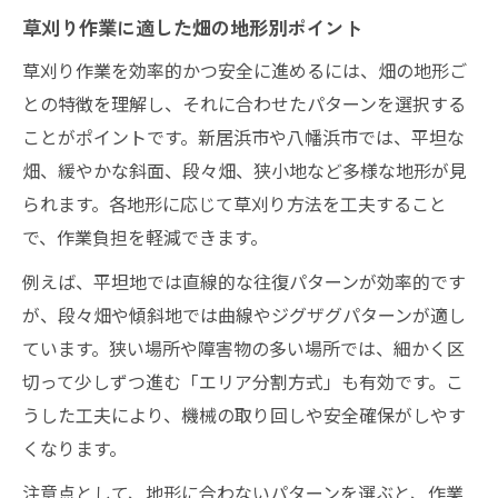
草刈りの危険回避策と作業工程の工夫
草刈り作業に適した畑の地形別ポイント
草刈りで安全性を高める作業前準備法
草刈り作業を効率的かつ安全に進めるには、畑の地形ご
草刈りなら直線・曲線・ジグザグを使い分け
との特徴を理解し、それに合わせたパターンを選択する
草刈りの基本は直線と曲線パターン活用
ことがポイントです。新居浜市や八幡浜市では、平坦な
草刈りでジグザグパターンが便利な理由
畑、緩やかな斜面、段々畑、狭小地など多様な地形が見
られます。各地形に応じて草刈り方法を工夫すること
草刈りで直線・曲線を組み合わせる効果
で、作業負担を軽減できます。
草刈り作業の幅を広げるパターン選択
草刈りの直線・曲線・ジグザグ比較解説
例えば、平坦地では直線的な往復パターンが効率的です
が、段々畑や傾斜地では曲線やジグザグパターンが適し
ています。狭い場所や障害物の多い場所では、細かく区
切って少しずつ進む「エリア分割方式」も有効です。こ
うした工夫により、機械の取り回しや安全確保がしやす
くなります。
注意点として、地形に合わないパターンを選ぶと、作業