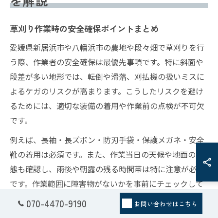
を解説
草刈り作業時の安全確保ポイントまとめ
愛媛県新居浜市や八幡浜市の農地や段々畑で草刈りを行
う際、作業者の安全確保は最優先事項です。特に斜面や
段差が多い地形では、転倒や滑落、刈払機の扱いミスに
よるケガのリスクが高まります。こうしたリスクを避け
るためには、適切な装備の着用や作業前の点検が不可欠
です。
例えば、長袖・長ズボン・防刃手袋・保護メガネ・安全
靴の着用は必須です。また、作業当日の天候や地面の状
態も確認し、雨後や朝露の残る時間帯は特に注意が必要
です。作業範囲に障害物がないかを事前にチェックして
おくことで、予期せぬ事故を防ぐことができます。
070-4470-9190
お問い合わせはこちら
さらに、作業中はこまめに休憩を取り、体調管理にも気