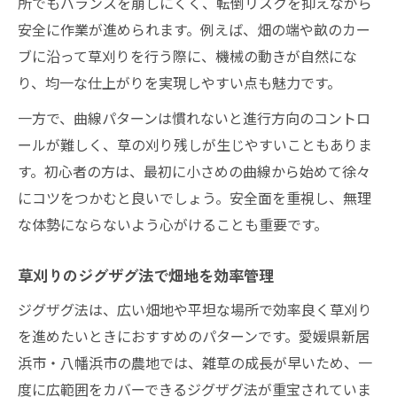
所でもバランスを崩しにくく、転倒リスクを抑えながら
安全に作業が進められます。例えば、畑の端や畝のカー
ブに沿って草刈りを行う際に、機械の動きが自然にな
り、均一な仕上がりを実現しやすい点も魅力です。
一方で、曲線パターンは慣れないと進行方向のコントロ
ールが難しく、草の刈り残しが生じやすいこともありま
す。初心者の方は、最初に小さめの曲線から始めて徐々
にコツをつかむと良いでしょう。安全面を重視し、無理
な体勢にならないよう心がけることも重要です。
草刈りのジグザグ法で畑地を効率管理
ジグザグ法は、広い畑地や平坦な場所で効率良く草刈り
を進めたいときにおすすめのパターンです。愛媛県新居
浜市・八幡浜市の農地では、雑草の成長が早いため、一
度に広範囲をカバーできるジグザグ法が重宝されていま