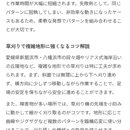
と作業時間が大幅に短縮されます。失敗例として、同じ
パターンに固執してしまい、非効率な動きになったケー
スもあるため、柔軟な発想でパターンを組み合わせるこ
とが大切です。
草刈りで複雑地形に強くなるコツ解説
愛媛県新居浜市・八幡浜市の段々畑やリアス式海岸沿い
の丘陵地など、複雑な地形での草刈りは特に工夫が求め
られます。まず、斜面では無理に上から下へ刈り進め
ず、横方向に少しずつ移動しながら作業することで、足
場の安定を保ちながら安全に進めることができます。
また、障害物が多い場所では、草刈り機の先端を小刻み
に動かして細かく刈り取るのがコツです。地形に応じて
曲線やジグザグなど複数のパターンを臨機応変に使い分
けることで、刈り残しや機械への負担を減らせます。