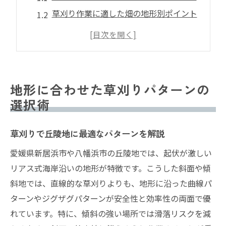
草刈り作業に適した畑の地形別ポイント
草刈りのパターン選びが作業効率を左右
草刈りで段々畑を美しく維持する工夫
地形に応じた草刈りパターンの基本知識
草刈りの効率を高める実践的ポイント
地形に合わせた草刈りパターンの
草刈りの効率化に役立つ現場の工夫
選択術
草刈りパターンを変えて時短作業を実現
草刈りで丘陵地に最適なパターンを解説
草刈り作業負担を減らすコツとポイント
草刈りの効率が上がる道具の使い方
愛媛県新居浜市や八幡浜市の丘陵地では、起伏が激しい
草刈りパターンごとの作業時間比較法
リアス式海岸沿いの地形が特徴です。こうした斜面や傾
斜地では、直線的な草刈りよりも、地形に沿った曲線パ
複雑な畑地で草刈り作業を楽にするコツ
ターンやジグザグパターンが安全性と効率性の両面で優
草刈りで曲線パターンが活躍する場面
れています。特に、傾斜の強い場所では滑落リスクを減
草刈りのジグザグ法で畑地を効率管理