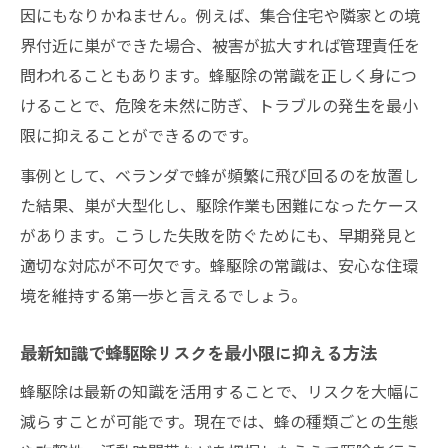
因にもなりかねません。例えば、集合住宅や隣家との境
蜂駆除の必要性と準備するべき道具につい
界付近に巣ができた場合、被害が拡大すれば管理責任を
て
問われることもあります。蜂駆除の常識を正しく身につ
蜂駆除を行う前に理解したい生態と特徴
けることで、危険を未然に防ぎ、トラブルの発生を最小
再発を防ぐ蜂駆除のコツと安全管理とは
限に抑えることができるのです。
蜂駆除後の再発防止に効果的な習慣
事例として、ベランダで蜂が頻繁に飛び回るのを放置し
蜂駆除で再発させないための環境改善策
た結果、巣が大型化し、駆除作業も困難になったケース
蜂駆除の常識を活かした安全な管理法
があります。こうした失敗を防ぐためにも、早期発見と
蜂駆除後も油断しないポイントとコツ
適切な対応が不可欠です。蜂駆除の常識は、安心な住環
蜂駆除で失敗しない再発防止の基本知識
境を維持する第一歩と言えるでしょう。
巣の発見時はどう動く？蜂駆除対応の流れ
最新知識で蜂駆除リスクを最小限に抑える方法
蜂の巣発見時に守るべき蜂駆除の基本手順
蜂駆除は最新の知識を活用することで、リスクを大幅に
蜂駆除を始める前の安全確認と初動対応
減らすことが可能です。現在では、蜂の種類ごとの生態
蜂駆除の流れと効果的な判断基準について