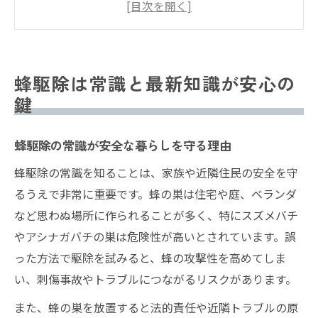
蜂駆除の基本手順と正しい対応ポイント
蜂駆除で役立つ知識とトラブル回避策
蜂駆除の常識が再発予防にも効果的な理由
蜂駆除は常識と最新知識が安心の
間違いやすい蜂駆除の危険と対策を徹底解説
鍵
蜂駆除で起こりがちな失敗例と注意点
蜂駆除時に気をつけたい危険な行動とは
蜂駆除の常識が安全な暮らしを守る理由
誤った蜂駆除で増えるリスクを防ぐ方法
蜂駆除の常識を知ることは、家族や近隣住民の安全を守
蜂駆除時のトラブルを避けるための対策
るうえで非常に重要です。蜂の巣は住宅や庭、ベランダ
蜂駆除の常識違反が招く危険事例と防止策
など思わぬ場所に作られることが多く、特にスズメバチ
やアシナガバチの巣は危険性が高いとされています。誤
蜂駆除に取り組む前に知るべき基本常識
った方法で駆除を試みると、蜂の攻撃性を高めてしま
蜂駆除の前に知るべき重要な基礎知識
い、刺傷事故やトラブルにつながるリスクがあります。
蜂駆除を始める前の安全確認ポイント
また、蜂の巣を放置すると法的責任や近隣トラブルの原
蜂駆除の常識が選択ミスを防ぐ理由