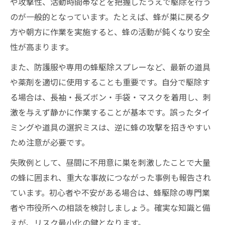
や攻撃性、活動時間帯などを把握したうえで駆除を行う
蜂駆除時のトラブルを回避するための行動
のが一般的となっています。たとえば、蜂が巣に戻る夕
蜂駆除で失敗しない巣の発見後の対策
方や朝方に作業を実施すると、蜂の活動が鈍くなり安全
自分で蜂駆除する際の注意点と安全対策
性が高まります。
自分で蜂駆除する場合のリスクと対処法
また、防護服や専用の蜂駆除スプレーなど、最新の道具
蜂駆除に必要な道具と安全確保のポイント
や薬剤を適切に使用することも重要です。自分で駆除す
蜂駆除時の服装や準備で注意すべき点
る場合は、長袖・長ズボン・手袋・マスクを着用し、刺
蜂駆除を安全に行うための作業手順と工夫
激を与えず静かに作業することが基本です。誤ったタイ
蜂駆除で失敗しないための事前対策とは
ミングや道具の選択ミスは、逆に蜂の攻撃を招きやすい
ため注意が必要です。
失敗例として、昼間に不用意に巣を刺激したことで大量
の蜂に囲まれ、重大な事故につながった事例も報告され
ています。初心者や不安がある場合は、蜂駆除の専門業
者や市役所への相談を検討しましょう。確実な知識と備
えが、リスク最小化の鍵となります。