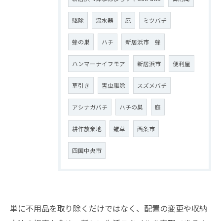
駆除
温水器
庇
ミツバチ
蜂の巣
ハチ
新居浜市 蜂
ハンマーナイフモア
新居浜市
便利屋
草引き
害虫駆除
スズメバチ
アシナガバチ
ハチの巣
庭
耕作放棄地
雑草
西条市
四国中央市
単に不用品を取り除くだけではなく、配置の変更や収納